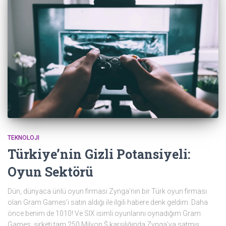
TEKNOLOJI
Türkiye’nin Gizli Potansiyeli:
Oyun Sektörü
Dün, dünyaca ünlü oyun firması Zynga’nın bir Türk oyun firması
olan Gram Games’i satın aldığı ile ilgili habere denk geldim. Daha
önce benim de 1010! Ve SIX isimli oyunlarını oynadığım Gram
Games, şirketi tam 250 Milyon $ karşılığında Zynga’ya satmış.