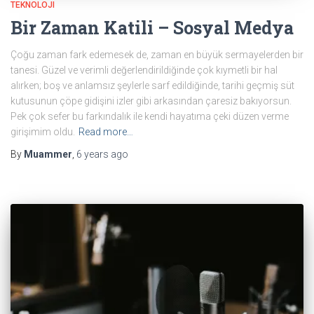
TEKNOLOJI
Bir Zaman Katili – Sosyal Medya
Çoğu zaman fark edemesek de, zaman en büyük sermayelerden bir
tanesi. Güzel ve verimli değerlendirildiğinde çok kıymetli bir hal
alırken; boş ve anlamsız şeylerle sarf edildiğinde, tarihi geçmiş süt
kutusunun çöpe gidişini izler gibi arkasından çaresiz bakıyorsun.
Pek çok sefer bu farkındalık ile kendi hayatıma çeki düzen verme
girişimim oldu.
Read more…
By
Muammer
,
6 years
ago