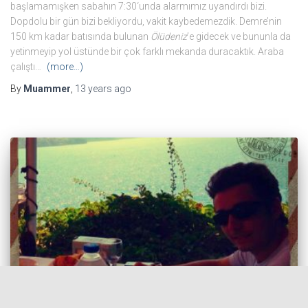
başlamamışken sabahın 7:30‘unda alarmımız uyandırdı bizi.
Dopdolu bir gün bizi bekliyordu, vakit kaybedemezdik. Demre’nin
150 km kadar batısında bulunan
Ölüdeniz
’e gidecek ve bununla da
yetinmeyip yol üstünde bir çok farklı mekanda duracaktık. Araba
çalıştı…
(more…)
By
Muammer
,
13 years
ago