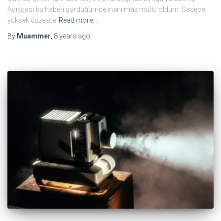
Açıkçası bu haberi gördüğümde inanılmaz mutlu oldum. Sadece
yüksek düzeyde
Read more…
By
Muammer
,
8 years
ago