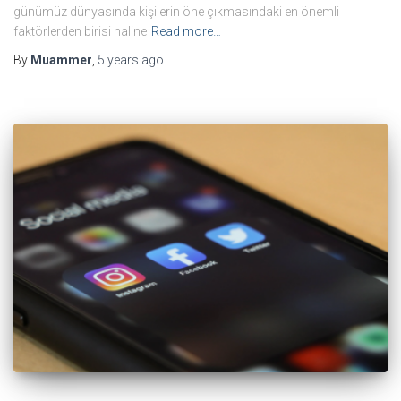
günümüz dünyasında kişilerin öne çıkmasındaki en önemli
faktörlerden birisi haline
Read more…
By
Muammer
,
5 years
ago