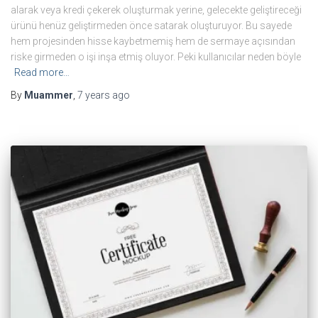
alarak veya kredi çekerek oluşturmak yerine, gelecekte geliştireceği
ürünü henüz geliştirmeden önce satarak oluşturuyor. Bu sayede
hem projesinden hisse kaybetmemiş hem de sermaye açısından
riske girmeden o işi inşa etmiş oluyor. Peki kullanıcılar neden böyle
Read more…
By
Muammer
,
7 years
ago