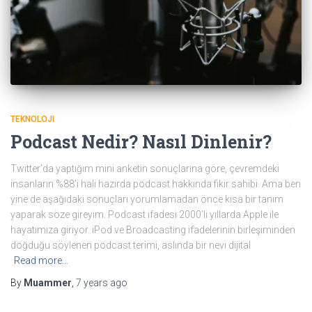
TEKNOLOJI
Podcast Nedir? Nasıl Dinlenir?
Twitter’da yaptığım mini anketin sonuçlarına göre, çevremdeki
insanların %88’i hali hazırda podcast hakkında fikir sahibi. Ama ben
yine de aşağıdaki sonuçları yorumlamadan önce kısa bir tanım
yaparak söze gireyim. Podcast ifadesi 2000’li yıllarda Apple ile
hayatımıza giriyor. iPod ve Broadcasting ifadelerinin birleşiminden
doğduğu söylenen podcast terimi, aslında bir nevi dijital
Read more…
By
Muammer
,
7 years
ago