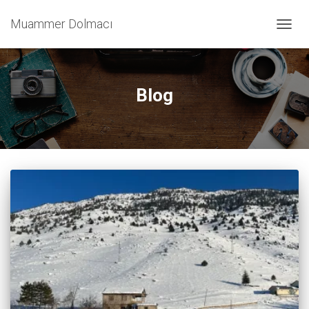
Muammer Dolmacı
TOGG
NAVIG
Blog