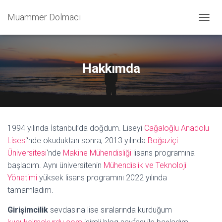
Muammer Dolmacı
T
O
G
G
L
Hakkımda
E
N
A
V
I
G
1994 yılında İstanbul’da doğdum. Liseyi
Cağaloğlu Anadolu
A
T
Lisesi
‘nde okuduktan sonra, 2013 yılında
Boğaziçi
I
Üniversitesi
‘nde
Makine Mühendisliği
lisans programına
O
başladım. Aynı üniversitenin
Mühendislik ve Teknoloji
N
Yönetimi
yüksek lisans programını 2022 yılında
tamamladım.
Girişimcilik
sevdasına lise sıralarında kurduğum