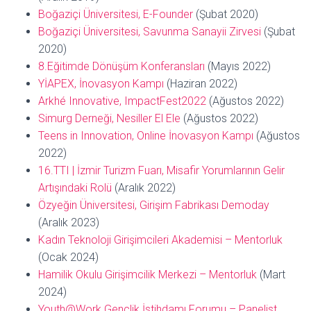
Boğaziçi Üniversitesi, E-Founder
(Şubat 2020)
Boğaziçi Üniversitesi, Savunma Sanayii Zirvesi
(Şubat
2020)
8.Eğitimde Dönüşüm Konferansları
(Mayıs 2022)
YİAPEX, İnovasyon Kampı
(Haziran 2022)
Arkhé Innovative, ImpactFest2022
(Ağustos 2022)
Simurg Derneği, Nesiller El Ele
(Ağustos 2022)
Teens in Innovation, Online İnovasyon Kampı
(Ağustos
2022)
16.TTI | İzmir Turizm Fuarı, Misafir Yorumlarının Gelir
Artışındaki Rolü
(Aralık 2022)
Özyeğin Üniversitesi, Girişim Fabrikası Demoday
(Aralık 2023)
Kadın Teknoloji Girişimcileri Akademisi – Mentorluk
(Ocak 2024)
Hamilik Okulu Girişimcilik Merkezi – Mentorluk
(Mart
2024)
Youth@Work Gençlik İstihdamı Forumu – Panelist