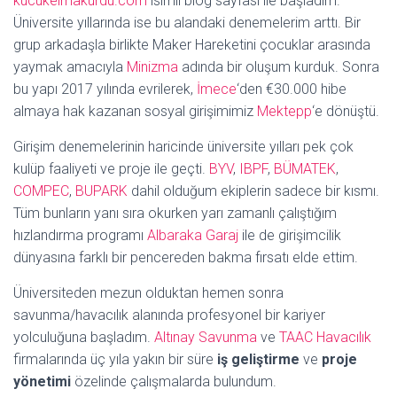
kucukelmakurdu.com
isimli blog sayfası ile başladım.
Üniversite yıllarında ise bu alandaki denemelerim arttı. Bir
grup arkadaşla birlikte Maker Hareketini çocuklar arasında
yaymak amacıyla
Minizma
adında bir oluşum kurduk. Sonra
bu yapı 2017 yılında evrilerek,
İmece
‘den €30.000 hibe
almaya hak kazanan sosyal girişimimiz
Mektepp
‘e dönüştü.
Girişim denemelerinin haricinde üniversite yılları pek çok
kulüp faaliyeti ve proje ile geçti.
BYV
,
IBPF
,
BÜMATEK
,
COMPEC
,
BUPARK
dahil olduğum ekiplerin sadece bir kısmı.
Tüm bunların yanı sıra okurken yarı zamanlı çalıştığım
hızlandırma programı
Albaraka Garaj
ile de girişimcilik
dünyasına farklı bir pencereden bakma fırsatı elde ettim.
Üniversiteden mezun olduktan hemen sonra
savunma/havacılık alanında profesyonel bir kariyer
yolculuğuna başladım.
Altınay Savunma
ve
TAAC Havacılık
firmalarında üç yıla yakın bir süre
iş geliştirme
ve
proje
yönetimi
özelinde çalışmalarda bulundum.