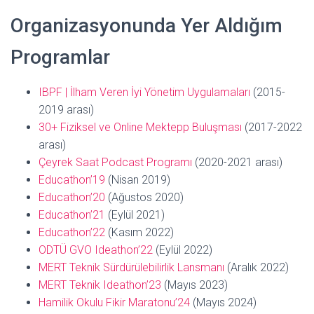
Organizasyonunda Yer Aldığım
Programlar
IBPF | İlham Veren İyi Yönetim Uygulamaları
(2015-
2019 arası)
30+ Fiziksel ve Online Mektepp Buluşması
(2017-2022
arası)
Çeyrek Saat Podcast Programı
(2020-2021 arası)
Educathon’19
(Nisan 2019)
Educathon’20
(Ağustos 2020)
Educathon’21
(Eylül 2021)
Educathon’22
(Kasım 2022)
ODTÜ GVO Ideathon’22
(Eylül 2022)
MERT Teknik Sürdürülebilirlik Lansmanı
(Aralık 2022)
MERT Teknik Ideathon’23
(Mayıs 2023)
Hamilik Okulu Fikir Maratonu’24
(Mayıs 2024)