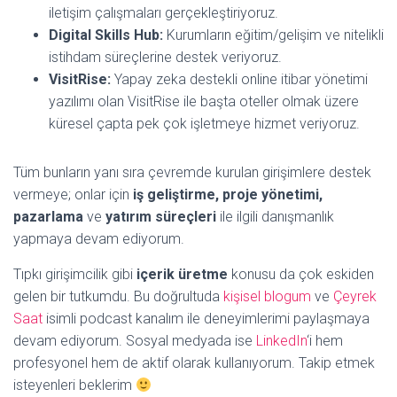
iletişim çalışmaları gerçekleştiriyoruz.
Digital Skills Hub:
Kurumların eğitim/gelişim ve nitelikli
istihdam süreçlerine destek veriyoruz.
VisitRise:
Yapay zeka destekli online itibar yönetimi
yazılımı olan VisitRise ile başta oteller olmak üzere
küresel çapta pek çok işletmeye hizmet veriyoruz.
Tüm bunların yanı sıra çevremde kurulan girişimlere destek
vermeye; onlar için
iş geliştirme, proje yönetimi,
pazarlama
ve
yatırım süreçleri
ile ilgili danışmanlık
yapmaya devam ediyorum.
Tıpkı girişimcilik gibi
içerik üretme
konusu da çok eskiden
gelen bir tutkumdu. Bu doğrultuda
kişisel blogum
ve
Çeyrek
Saat
isimli podcast kanalım ile deneyimlerimi paylaşmaya
devam ediyorum. Sosyal medyada ise
LinkedIn
‘i hem
profesyonel hem de aktif olarak kullanıyorum. Takip etmek
isteyenleri beklerim