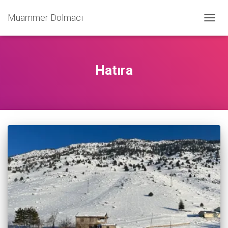
Muammer Dolmacı
TOGG
NAVIG
Hatıra