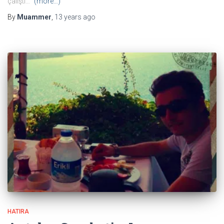
çalıştı…
(more…)
By
Muammer
,
13 years
ago
HATIRA