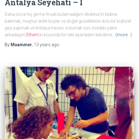
Antalya Seyehati – I
Daha önce hiç girme fırsatı bulamadığım Akdeniz’in tadına
bakmak, meşhur antik köyler ve doğal güzelliklerle dolu bir kültürel
gezi yapmak ve Antalya havası solumak için; lisedeki yakın
arkadaşım
Ethem
’in köyünde bir tatil ayarladım kendime.
(more…)
By
Muammer
,
13 years
ago