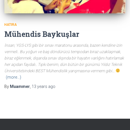
HATIRA
Mühendis Baykuşlar
İnsan; YGS-LYS gibi bir sınav maratonu arasında, bazen kendine izin
vermeli.. Bu yoğun ve baş döndürücü tempodan biraz uzaklaşmak,
biraz eğlenmek, dışarıda sınav dışında bir hayatın varlığını hatırlamak
her açıdan faydalı.. Tıpkı benim, dün bütün bir günümü Yıldız Teknik
Üniversite’sindeki BEST Mühendislik yarışmasına vermem gibi…
(more…)
By
Muammer
,
13 years
ago