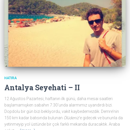
HATIRA
Antalya Seyehati – II
12 Ağustos Pazartesi, haftanın ilk günü, daha mesai saatleri
başlamamışken sabahın 7:30‘unda alarmımız uyandırdı bizi.
Dopdolu bir gün bizi bekliyordu, vakit kaybedemezdik. Demre’nin
150 km kadar batısında bulunan
Ölüdeniz
’e gidecek ve bununla da
yetinmeyip yol üstünde bir çok farklı mekanda duracaktık. Araba