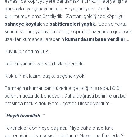
esnasında köprüyü yere bantlamak mümkün, tabi yarışma
parasıyla- yarışmayı bitirdik. Heyecanlıydık.. Zordu
durumumuz, ama ümitliydik.. Zamanı geldiğinde köprüyü
sahneye koyduk
ve
sabitlemeleri yaptık
.. Ece ve Yekta
sunum kısmını yaptıktan sonra; köprünün üzerinden geçecek
uzaktan kumandalı arabanın
kumandasını bana verdiler…
Büyük bir sorumluluk..
Tek bir şansım var, son hızla geçmek..
Risk almak lazım, başka seçenek yok…
Parmağımı kumandanın üzerine getirdiğim sırada, bütün
salonun gözü de bendeydi.. Daha doğrusu benimle araba
arasında mekik dokuyordu gözler. Hissediyordum..
“
Haydi bismillah…
”
Tekerlekler dönmeye başladı.. Niye daha önce fark
etmemiştim arka çekişli olduğunu? Neyse, ne fark eder?