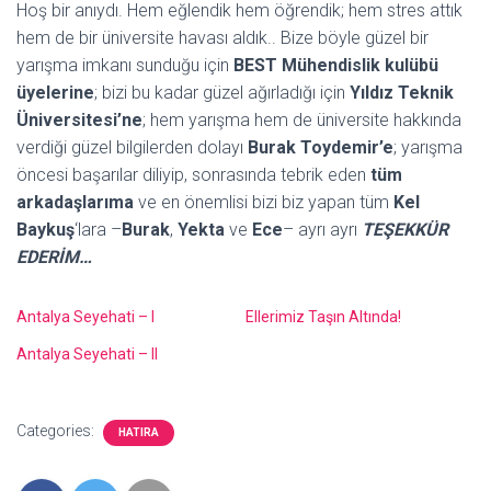
Hoş bir anıydı. Hem eğlendik hem öğrendik; hem stres attık
hem de bir üniversite havası aldık.. Bize böyle güzel bir
yarışma imkanı sunduğu için
BEST Mühendislik kulübü
üyelerine
; bizi bu kadar güzel ağırladığı için
Yıldız Teknik
Üniversitesi’ne
; hem yarışma hem de üniversite hakkında
verdiği güzel bilgilerden dolayı
Burak Toydemir’e
; yarışma
öncesi başarılar diliyip, sonrasında tebrik eden
tüm
arkadaşlarıma
ve en önemlisi bizi biz yapan tüm
Kel
Baykuş
‘lara –
Burak
,
Yekta
ve
Ece
– ayrı ayrı
TEŞEKKÜR
EDERİM…
Antalya Seyehati – I
Ellerimiz Taşın Altında!
Antalya Seyehati – II
Categories:
HATIRA