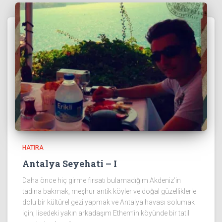
HATIRA
Antalya Seyehati – I
Daha önce hiç girme fırsatı bulamadığım Akdeniz’in
tadına bakmak, meşhur antik köyler ve doğal güzelliklerle
dolu bir kültürel gezi yapmak ve Antalya havası solumak
için; lisedeki yakın arkadaşım Ethem’in köyünde bir tatil