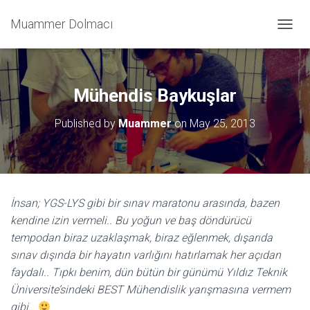
Muammer Dolmacı
T
O
G
G
L
Mühendis Baykuşlar
E
N
Published by
Muammer
on
May 25, 2013
A
V
I
G
A
T
İnsan; YGS-LYS gibi bir sınav maratonu arasında, bazen
I
kendine izin vermeli.. Bu yoğun ve baş döndürücü
O
N
tempodan biraz uzaklaşmak, biraz eğlenmek, dışarıda
sınav dışında bir hayatın varlığını hatırlamak her açıdan
faydalı.. Tıpkı benim, dün bütün bir günümü Yıldız Teknik
Üniversite’sindeki BEST Mühendislik yarışmasına vermem
gibi…