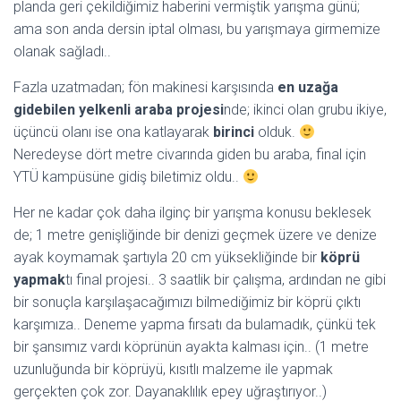
planda geri çekildiğimiz haberini vermiştik yarışma günü;
ama son anda dersin iptal olması, bu yarışmaya girmemize
olanak sağladı..
Fazla uzatmadan; fön makinesi karşısında
en uzağa
gidebilen yelkenli araba projesi
nde; ikinci olan grubu ikiye,
üçüncü olanı ise ona katlayarak
birinci
olduk.
Neredeyse dört metre civarında giden bu araba, final için
YTÜ kampüsüne gidiş biletimiz oldu..
Her ne kadar çok daha ilginç bir yarışma konusu beklesek
de; 1 metre genişliğinde bir denizi geçmek üzere ve denize
ayak koymamak şartıyla 20 cm yüksekliğinde bir
köprü
yapmak
tı final projesi.. 3 saatlik bir çalışma, ardından ne gibi
bir sonuçla karşılaşacağımızı bilmediğimiz bir köprü çıktı
karşımıza.. Deneme yapma fırsatı da bulamadık, çünkü tek
bir şansımız vardı köprünün ayakta kalması için.. (1 metre
uzunluğunda bir köprüyü, kısıtlı malzeme ile yapmak
gerçekten çok zor. Dayanaklılık epey uğraştırıyor..)