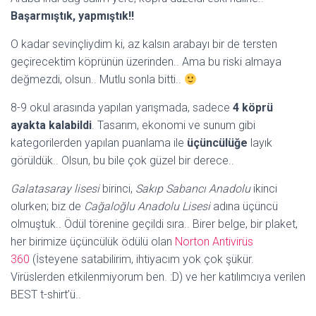
Başarmıştık, yapmıştık!!
O kadar sevinçliydim ki, az kalsın arabayı bir de tersten
geçirecektim köprünün üzerinden.. Ama bu riski almaya
değmezdi, olsun.. Mutlu sonla bitti..
8-9 okul arasında yapılan yarışmada, sadece
4 köprü
ayakta kalabildi
. Tasarım, ekonomi ve sunum gibi
kategorilerden yapılan puanlama ile
üçüncülüğe
layık
görüldük.. Olsun, bu bile çok güzel bir derece..
Galatasaray lisesi
birinci,
Sakıp Sabancı Anadolu
ikinci
olurken; biz de
Cağaloğlu
Anadolu Lisesi
adına üçüncü
olmuştuk.. Ödül törenine geçildi sıra.. Birer belge, bir plaket,
her birimize üçüncülük ödülü olan
Norton Antivirüs
360
(İsteyene satabilirim, ihtiyacım yok çok şükür.
Virüslerden etkilenmiyorum ben. :D) ve her katılımcıya verilen
BEST t-shirt’ü..