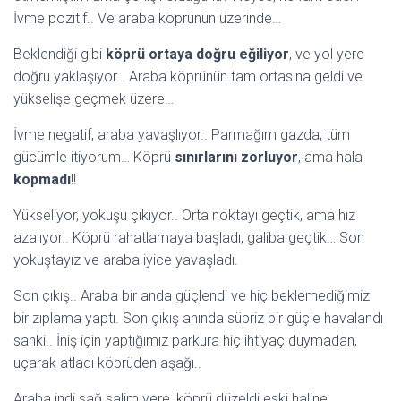
İvme pozitif.. Ve araba köprünün üzerinde…
Beklendiği gibi
köprü ortaya doğru eğiliyor
, ve yol yere
doğru yaklaşıyor… Araba köprünün tam ortasına geldi ve
yükselişe geçmek üzere…
İvme negatif, araba yavaşlıyor.. Parmağım gazda, tüm
gücümle itiyorum… Köprü
sınırlarını zorluyor
, ama hala
kopmadı
!!
Yükseliyor, yokuşu çıkıyor.. Orta noktayı geçtik, ama hız
azalıyor.. Köprü rahatlamaya başladı, galiba geçtik… Son
yokuştayız ve araba iyice yavaşladı.
Son çıkış.. Araba bir anda güçlendi ve hiç beklemediğimiz
bir zıplama yaptı. Son çıkış anında süpriz bir güçle havalandı
sanki.. İniş için yaptığımız parkura hiç ihtiyaç duymadan,
uçarak atladı köprüden aşağı..
Araba indi sağ salim yere, köprü düzeldi eski haline..