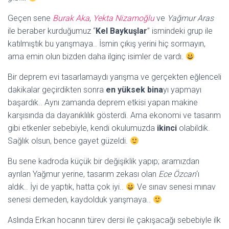
Geçen sene
Burak Aka
,
Yekta Nizamoğlu
ve
Yağmur Aras
ile beraber kurduğumuz “
Kel Baykuşlar
” ismindeki grup ile
katılmıştık bu yarışmaya.. İsmin çıkış yerini hiç sormayın,
ama emin olun bizden daha ilginç isimler de vardı.
Bir deprem evi tasarlamaydı yarışma ve gerçekten eğlenceli
dakikalar geçirdikten sonra
en yüksek bina
yı yapmayı
başardık.. Aynı zamanda deprem etkisi yapan makine
karşısında da dayanıklılık gösterdi. Ama ekonomi ve tasarım
gibi etkenler sebebiyle, kendi okulumuzda
ikinci
olabildik.
Sağlık olsun, bence gayet güzeldi.
Bu sene kadroda küçük bir değişiklik yapıp; aramızdan
ayrılan Yağmur yerine, tasarım zekası olan
Ece Özcan
‘ı
aldık.. İyi de yaptık, hatta çok iyi..
Ve sınav senesi mınav
senesi demeden, kaydolduk yarışmaya..
Aslında Erkan hocanın türev dersi ile çakışacağı sebebiyle ilk