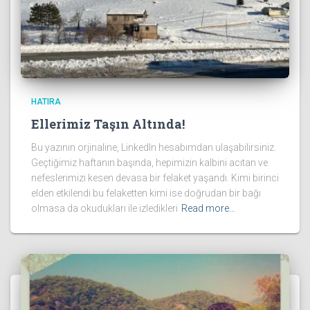
HATIRA
Ellerimiz Taşın Altında!
Bu yazının orjinaline, LinkedIn hesabımdan ulaşabilirsiniz.
Geçtiğimiz haftanın başında, hepimizin kalbini acıtan ve
nefeslerimizi kesen devasa bir felaket yaşandı. Kimi birinci
elden etkilendi bu felaketten kimi ise doğrudan bir bağı
olmasa da okudukları ile izledikleri
Read more…